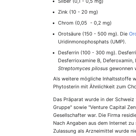
Silber (0,1 - 0,5 mg)
Zink (10 - 20 mg)
Chrom (0,05 - 0,2 mg)
Orotsäure (150 - 500 mg). Die
Or
Uridinmonophosphats (UMP).
Desferrin (100 - 300 mg). Desfer
Desferrioxamine B, Deferoxamin, 
Streptomyces pilosus
gewonnen wir
Als weitere mögliche Inhaltsstoffe 
Phytosterin mit Ähnlichkeit zum Cho
Das Präparat wurde in der Schwei
Gruppe" sowie "Venture Capital Zent
Gesellschafter war. Die Firma residi
Nach Angaben aus dem Internet zu s
Zulassung als Arzneimittel wurde ni