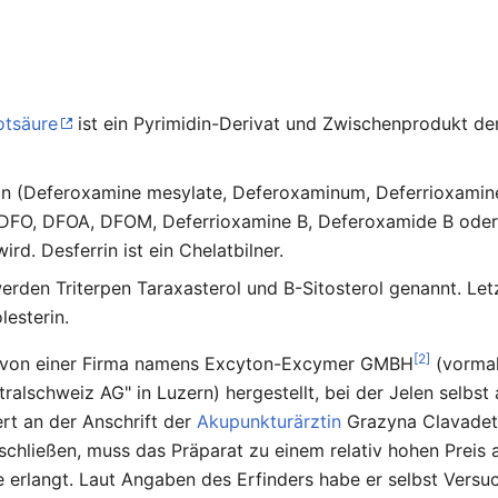
otsäure
ist ein Pyrimidin-Derivat und Zwischenprodukt de
rin (Deferoxamine mesylate, Deferoxaminum, Deferrioxamin
DFO, DFOA, DFOM, Deferrioxamine B, Deferoxamide B oder D
d. Desferrin ist ein Chelatbilner.
werden Triterpen Taraxasterol und B-Sitosterol genannt. Let
lesterin.
[2]
z von einer Firma namens Excyton-Excymer GMBH
(vormal
ralschweiz AG" in Luzern) hergestellt, bei der Jelen selbs
ert an der Anschrift der
Akupunkturärztin
Grazyna Clavadetsc
chließen, muss das Präparat zu einem relativ hohen Preis 
e erlangt. Laut Angaben des Erfinders habe er selbst Versu