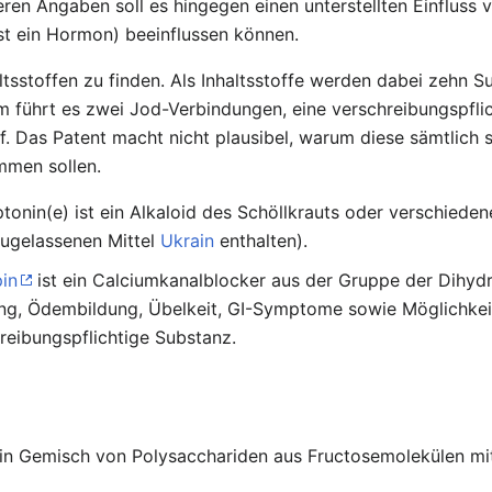
ren Angaben soll es hingegen einen unterstellten Einfluss 
st ein Hormon) beeinflussen können.
tsstoffen zu finden. Als Inhaltsstoffe werden dabei zehn S
em führt es zwei Jod-Verbindungen, eine verschreibungspfli
f. Das Patent macht nicht plausibel, warum diese sämtlich
emmen sollen.
yptonin(e) ist ein Alkaloid des Schöllkrauts oder verschied
zugelassenen Mittel
Ukrain
enthalten).
in
ist ein Calciumkanalblocker aus der Gruppe der Dihyd
g, Ödembildung, Übelkeit, GI-Symptome sowie Möglichkeit
hreibungspflichtige Substanz.
ein Gemisch von Polysacchariden aus Fructosemolekülen mi