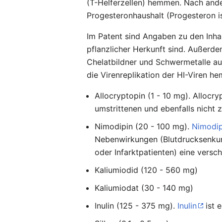
(T-Helferzellen) hemmen. Nach ande
Progesteronhaushalt (Progesteron i
Im Patent sind Angaben zu den Inhal
pflanzlicher Herkunft sind. Außerd
Chelatbildner und Schwermetalle au
die Virenreplikation der HI-Viren h
Allocryptopin (1 - 10 mg). Allocr
umstrittenen und ebenfalls nicht 
Nimodipin (20 - 100 mg).
Nimodip
Nebenwirkungen (Blutdrucksenkun
oder Infarktpatienten) eine versc
Kaliumiodid (120 - 560 mg)
Kaliumiodat (30 - 140 mg)
Inulin (125 - 375 mg).
Inulin
ist 