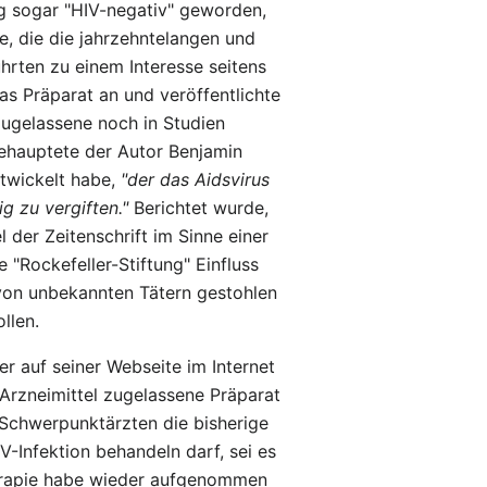
ng sogar "HIV-negativ" geworden,
e, die die jahrzehntelangen und
rten zu einem Interesse seitens
s Präparat an und veröffentlichte
zugelassene noch in Studien
behauptete der Autor Benjamin
ntwickelt habe,
"der das Aidsvirus
g zu vergiften."
Berichtet wurde,
 der Zeitenschrift im Sinne einer
 "Rockefeller-Stiftung" Einfluss
von unbekannten Tätern gestohlen
llen.
r auf seiner Webseite im Internet
Arzneimittel zugelassene Präparat
-Schwerpunktärzten die bisherige
-Infektion behandeln darf, sei es
herapie habe wieder aufgenommen