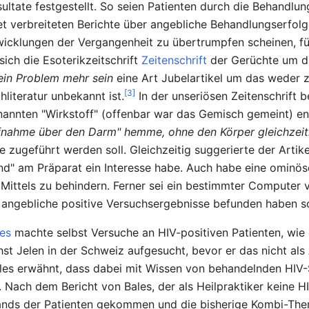
ultate festgestellt. So seien Patienten durch die Behandlu
et verbreiteten Berichte über angebliche Behandlungserfolg
icklungen der Vergangenheit zu übertrumpfen scheinen, füh
ich die Esoterikzeitschrift
Zeitenschrift
der Gerüchte um da
ein Problem mehr sein
eine Art Jubelartikel um das weder 
[3]
hliteratur unbekannt ist.
In der unseriösen Zeitenschrift 
enannten "Wirkstoff" (offenbar war das Gemisch gemeint) e
ufnahme über den Darm" hemme, ohne den Körper gleichzeiti
zugeführt werden soll. Gleichzeitig suggerierte der Artikel
nd" am Präparat ein Interesse habe. Auch habe eine ominöse
ittels zu behindern. Ferner sei ein bestimmter Computer 
angebliche positive Versuchsergebnisse befunden haben so
les
machte selbst Versuche an HIV-positiven Patienten, wie e
t Jelen in der Schweiz aufgesucht, bevor er das nicht als 
ales erwähnt, dass dabei mit Wissen von behandelnden HIV
ach dem Bericht von Bales, der als Heilpraktiker keine HIV
tands der Patienten gekommen und die bisherige Kombi-T