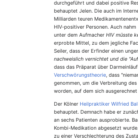
durchgeführt und dabei positive Res
behauptet Jelen. Die auch im Intern
Milliarden teuren Medikamentenentw
HIV-positiver Personen. Auch nahm s
unter dem Aufmacher
HIV müsste k
erprobte Mittel, zu dem jegliche Fac
Seiler, dass der Erfinder einen ung
nachweislich vernichtet und die "A
dass das Präparat über Darmeinläufe 
Verschwörungstheorie
, dass "niema
genommen, um die Verbreitung des M
worden, auf dem sich ausgerechnet 
Der Kölner
Heilpraktiker
Wilfried Ba
behauptet. Demnach habe er zunächs
an sechs Patienten ausprobierte. B
Kombi-Medikation abgesetzt wurde. N
zu einer Verschlechterung des Zus