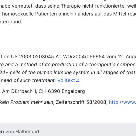
abe vermutet, dass seine Therapie nicht funktionierte, wei
 homosexuelle Patienten ohnehin anders auf das Mittel reag
ntergrund.
ication US 2003 0203045 A1, WO/2004/066954 vom 12. Aug
e and a method of its production of a therapeutic composi
CD4+ cells of the human immune system in all stages of that v
n need of such treatment.
Volltext
m Dürrbach 1, CH-6390 Engelberg
kein Problem mehr sein
, Zeitenschrift 58/2008,
http://www
en
von
Halbmond