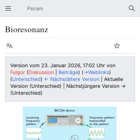
Psiram
Hauptmenü öffnen
Suc
Bioresonanz
Sprache
Beobachten
Bearbeiten
Version vom 23. Januar 2026, 17:02 Uhr von
Fulgor
(
Diskussion
|
Beiträge
)
(
→‎Weblinks
)
(
Unterschied
)
← Nächstältere Version
| Aktuelle
Version (Unterschied) | Nächstjüngere Version →
(Unterschied)