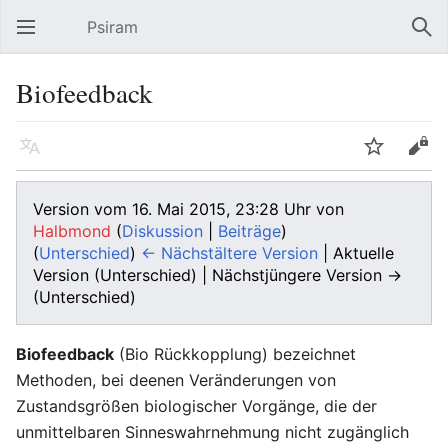
Psiram
Hauptmenü öffnen
Suc
Biofeedback
Sprache
Beobachten
Bearbeiten
Version vom 16. Mai 2015, 23:28 Uhr von
Halbmond
(
Diskussion
|
Beiträge
)
(
Unterschied
)
← Nächstältere Version
| Aktuelle
Version (Unterschied) | Nächstjüngere Version →
(Unterschied)
Biofeedback
(Bio Rückkopplung) bezeichnet
Methoden, bei deenen Veränderungen von
Zustandsgrößen biologischer Vorgänge, die der
unmittelbaren Sinneswahrnehmung nicht zugänglich