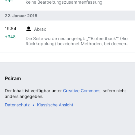
+44
keine Bearbeitungszusammenfassung
22. Januar 2015
19:54
Abrax
+348
Die Seite wurde neu angelegt: „'''Biofeedback''' (Bio
Rückkopplung) bezeichnet Methoden, bei deenen
Veränderungen von Zustandsgrößen biologischer
Vorgänge, die der unmittelbaren Sinnesw…“
Psiram
Der Inhalt ist verfügbar unter
Creative Commons
, sofern nicht
anders angegeben.
Datenschutz
Klassische Ansicht