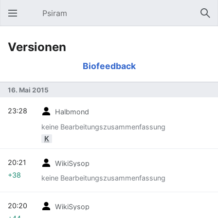
Psiram
Hauptmenü öffnen
Suc
Versionen
Biofeedback
16. Mai 2015
23:28
Halbmond
keine Bearbeitungszusammenfassung
K
20:21
WikiSysop
+38
keine Bearbeitungszusammenfassung
20:20
WikiSysop