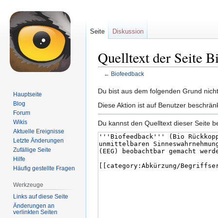
Seite
Diskussion
Quelltext der Seite 
←
Biofeedback
Zur
Zur
Du bist aus dem folgenden Grund nicht 
Hauptseite
Navigation
Suche
Blog
Diese Aktion ist auf Benutzer beschrän
springen
springen
Forum
Wikis
Du kannst den Quelltext dieser Seite b
Aktuelle Ereignisse
Letzte Änderungen
Zufällige Seite
Hilfe
Häufig gestellte Fragen
Werkzeuge
Links auf diese Seite
Änderungen an
verlinkten Seiten