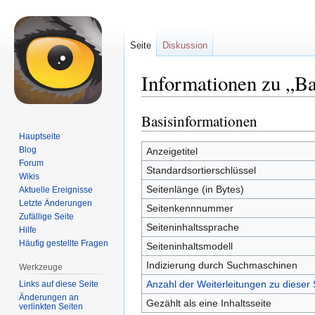
Seite
Diskussion
Informationen zu „Ba
Basisinformationen
Zur
Zur
Navigation
Suche
Hauptseite
springen
springen
Blog
Anzeigetitel
Forum
Standardsortierschlüssel
Wikis
Seitenlänge (in Bytes)
Aktuelle Ereignisse
Letzte Änderungen
Seitenkennnummer
Zufällige Seite
Seiteninhaltssprache
Hilfe
Häufig gestellte Fragen
Seiteninhaltsmodell
Indizierung durch Suchmaschinen
Werkzeuge
Anzahl der Weiterleitungen zu dieser 
Links auf diese Seite
Änderungen an
Gezählt als eine Inhaltsseite
verlinkten Seiten