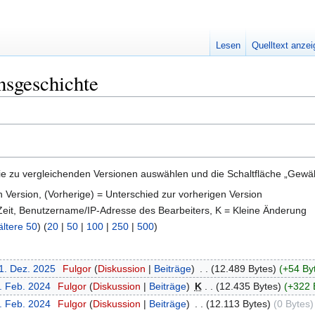
Lesen
Quelltext anze
nsgeschichte
e zu vergleichenden Versionen auswählen und die Schaltfläche „Gewähl
en Version, (Vorherige) = Unterschied zur vorherigen Version
 Zeit, Benutzername/IP-Adresse des Bearbeiters, K = Kleine Änderung
ältere 50
) (
20
|
50
|
100
|
250
|
500
)
11. Dez. 2025
‎
Fulgor
Diskussion
Beiträge
‎
12.489 Bytes
+54 By
4. Feb. 2024
‎
Fulgor
Diskussion
Beiträge
‎
K
12.435 Bytes
+322 
4. Feb. 2024
‎
Fulgor
Diskussion
Beiträge
‎
12.113 Bytes
0 Bytes