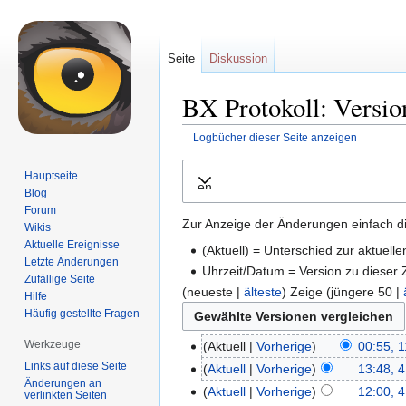
Seite
Diskussion
BX Protokoll: Versio
Logbücher dieser Seite anzeigen
Zur
Zur
Hauptseite
Ausklappen
Navigation
Suche
Blog
springen
springen
Forum
Zur Anzeige der Änderungen einfach di
Wikis
Aktuelle Ereignisse
(Aktuell) = Unterschied zur aktuell
Letzte Änderungen
Uhrzeit/Datum = Version zu dieser
Zufällige Seite
(neueste |
älteste
) Zeige (jüngere 50 |
Hilfe
Häufig gestellte Fragen
Werkzeuge
Aktuell
Vorherige
00:55, 
Links auf diese Seite
Aktuell
Vorherige
13:48, 
Änderungen an
Aktuell
Vorherige
12:00, 
verlinkten Seiten