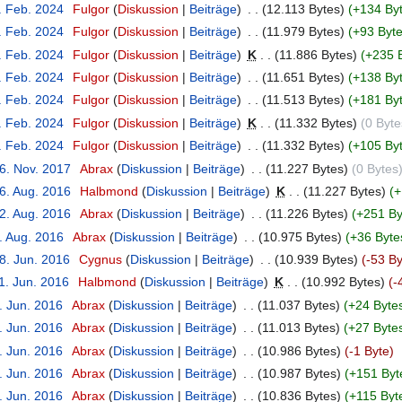
. Feb. 2024
‎
Fulgor
Diskussion
Beiträge
‎
12.113 Bytes
+134 By
. Feb. 2024
‎
Fulgor
Diskussion
Beiträge
‎
11.979 Bytes
+93 Byt
. Feb. 2024
‎
Fulgor
Diskussion
Beiträge
‎
K
11.886 Bytes
+235 
. Feb. 2024
‎
Fulgor
Diskussion
Beiträge
‎
11.651 Bytes
+138 By
. Feb. 2024
‎
Fulgor
Diskussion
Beiträge
‎
11.513 Bytes
+181 By
. Feb. 2024
‎
Fulgor
Diskussion
Beiträge
‎
K
11.332 Bytes
0 Byte
. Feb. 2024
‎
Fulgor
Diskussion
Beiträge
‎
11.332 Bytes
+105 By
16. Nov. 2017
‎
Abrax
Diskussion
Beiträge
‎
11.227 Bytes
0 Bytes
16. Aug. 2016
‎
Halbmond
Diskussion
Beiträge
‎
K
11.227 Bytes
+
12. Aug. 2016
‎
Abrax
Diskussion
Beiträge
‎
11.226 Bytes
+251 By
. Aug. 2016
‎
Abrax
Diskussion
Beiträge
‎
10.975 Bytes
+36 Byte
8. Jun. 2016
‎
Cygnus
Diskussion
Beiträge
‎
10.939 Bytes
-53 By
1. Jun. 2016
‎
Halbmond
Diskussion
Beiträge
‎
K
10.992 Bytes
-
. Jun. 2016
‎
Abrax
Diskussion
Beiträge
‎
11.037 Bytes
+24 Byte
. Jun. 2016
‎
Abrax
Diskussion
Beiträge
‎
11.013 Bytes
+27 Byte
. Jun. 2016
‎
Abrax
Diskussion
Beiträge
‎
10.986 Bytes
-1 Byte
. Jun. 2016
‎
Abrax
Diskussion
Beiträge
‎
10.987 Bytes
+151 Byt
. Jun. 2016
‎
Abrax
Diskussion
Beiträge
‎
10.836 Bytes
+115 Byt