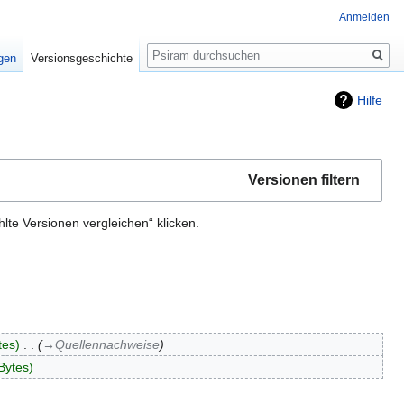
Anmelden
Suche
igen
Versionsgeschichte
Hilfe
Versionen filtern
te Versionen vergleichen“ klicken.
tes
‎
→‎Quellennachweise
Bytes