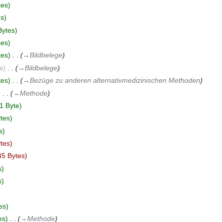
tes
es
Bytes
tes
tes
‎
→‎Bildbelege
s
‎
→‎Bildbelege
tes
‎
→‎Bezüge zu anderen alternativmedizinischen Methoden
‎
→‎Methode
1 Byte
tes
s
tes
45 Bytes
s
s
es
es
‎
→‎Methode