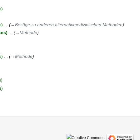
s
s
‎
→‎Bezüge zu anderen alternativmedizinischen Methoden
tes
‎
→‎Methode
s
‎
→‎Methode
s
s