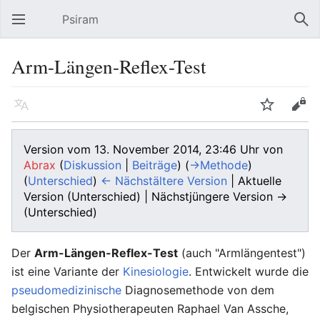
Psiram
Hauptmenü öffnen
Suc
Arm-Längen-Reflex-Test
Sprache
Beobachten
Bearbeiten
Version vom 13. November 2014, 23:46 Uhr von
Abrax
(
Diskussion
|
Beiträge
)
(
→‎Methode
)
(
Unterschied
)
← Nächstältere Version
| Aktuelle
Version (Unterschied) | Nächstjüngere Version →
(Unterschied)
Der
Arm-Längen-Reflex-Test
(auch "Armlängentest")
ist eine Variante der
Kinesiologie
. Entwickelt wurde die
pseudomedizinische
Diagnosemethode von dem
belgischen Physiotherapeuten Raphael Van Assche,