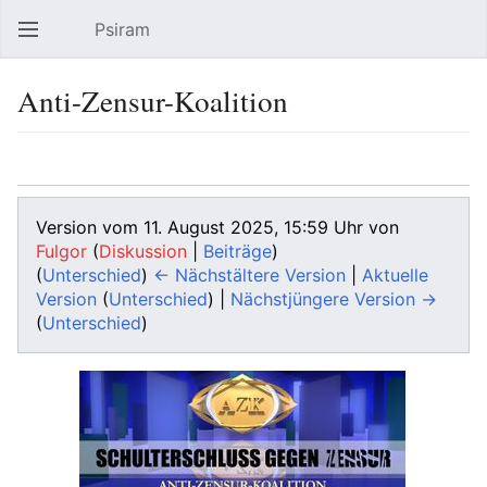
Psiram
Hauptmenü öffnen
Suc
Anti-Zensur-Koalition
Sprache
Beobachten
Bearbeiten
Version vom 11. August 2025, 15:59 Uhr von
Fulgor
(
Diskussion
|
Beiträge
)
(
Unterschied
)
← Nächstältere Version
|
Aktuelle
Version
(
Unterschied
) |
Nächstjüngere Version →
(
Unterschied
)