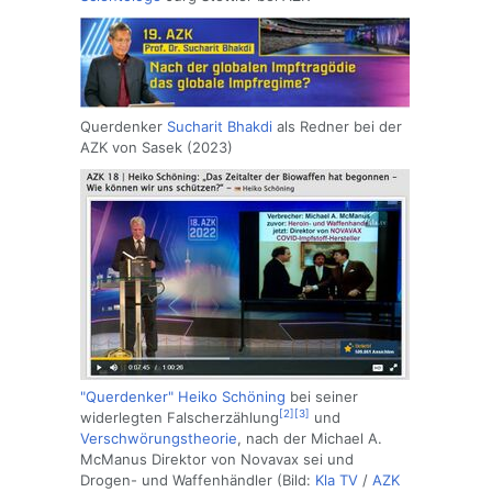
Querdenker
Sucharit Bhakdi
als Redner bei der
AZK von Sasek (2023)
"Querdenker"
Heiko Schöning
bei seiner
[2]
[3]
widerlegten Falscherzählung
und
Verschwörungstheorie
, nach der Michael A.
McManus Direktor von Novavax sei und
Drogen- und Waffenhändler (Bild:
Kla TV
/
AZK