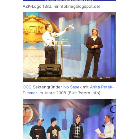
AZK-Logo (Bild: mrinfokriegblogspot.de)
OCG
Sektengründer
Ivo Sasek
mit
Anita Petek-
Dimmer
im Jahre 2008 (Bild: 7stern.info)