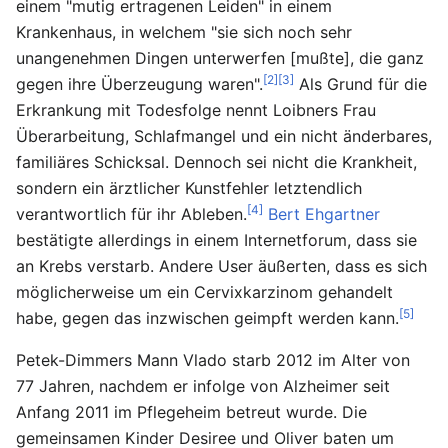
einem "mutig ertragenen Leiden" in einem
Krankenhaus, in welchem "sie sich noch sehr
unangenehmen Dingen unterwerfen [mußte], die ganz
[2]
[3]
gegen ihre Überzeugung waren".
Als Grund für die
Erkrankung mit Todesfolge nennt Loibners Frau
Überarbeitung, Schlafmangel und ein nicht änderbares,
familiäres Schicksal. Dennoch sei nicht die Krankheit,
sondern ein ärztlicher Kunstfehler letztendlich
[4]
verantwortlich für ihr Ableben.
Bert Ehgartner
bestätigte allerdings in einem Internetforum, dass sie
an Krebs verstarb. Andere User äußerten, dass es sich
möglicherweise um ein Cervixkarzinom gehandelt
[5]
habe, gegen das inzwischen geimpft werden kann.
Petek-Dimmers Mann Vlado starb 2012 im Alter von
77 Jahren, nachdem er infolge von Alzheimer seit
Anfang 2011 im Pflegeheim betreut wurde. Die
gemeinsamen Kinder Desiree und Oliver baten um