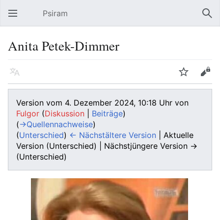
Psiram
Hauptmenü öffnen
Suc
Anita Petek-Dimmer
Sprache
Beobachten
Bearbeiten
Version vom 4. Dezember 2024, 10:18 Uhr von
Fulgor
(
Diskussion
|
Beiträge
)
(
→‎Quellennachweise
)
(
Unterschied
)
← Nächstältere Version
| Aktuelle
Version (Unterschied) | Nächstjüngere Version →
(Unterschied)