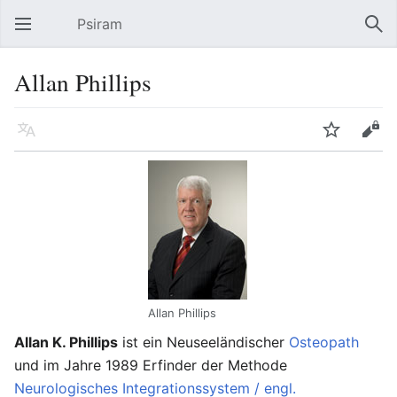
Psiram
Hauptmenü öffnen
Suc
Allan Phillips
Sprache
Beobachten
Bearbeiten
Allan Phillips
Allan K. Phillips
ist ein Neuseeländischer
Osteopath
und im Jahre 1989 Erfinder der Methode
Neurologisches Integrationssystem / engl.