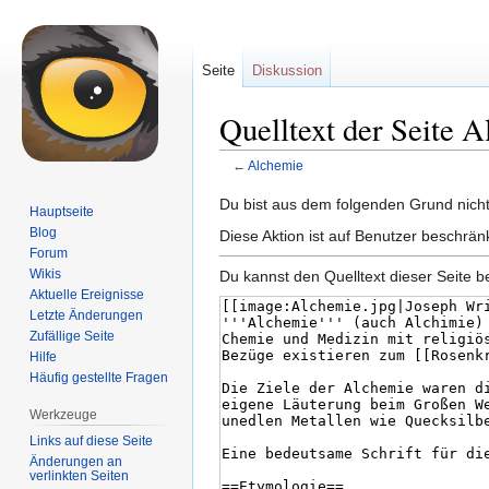
Seite
Diskussion
Quelltext der Seite 
←
Alchemie
Zur
Zur
Du bist aus dem folgenden Grund nicht 
Hauptseite
Navigation
Suche
Blog
Diese Aktion ist auf Benutzer beschrän
springen
springen
Forum
Wikis
Du kannst den Quelltext dieser Seite b
Aktuelle Ereignisse
Letzte Änderungen
Zufällige Seite
Hilfe
Häufig gestellte Fragen
Werkzeuge
Links auf diese Seite
Änderungen an
verlinkten Seiten