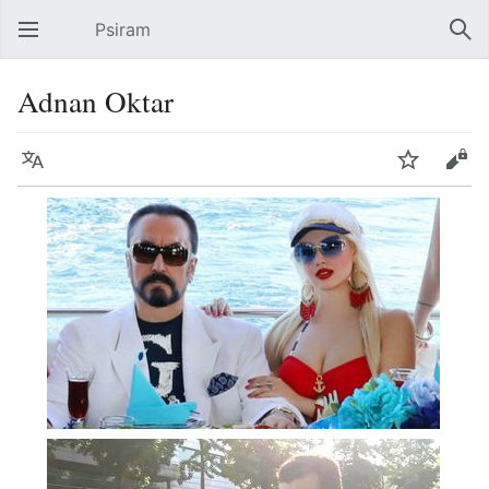
Psiram
Hauptmenü öffnen
Suc
Adnan Oktar
Sprache
Beobachten
Bearbeiten