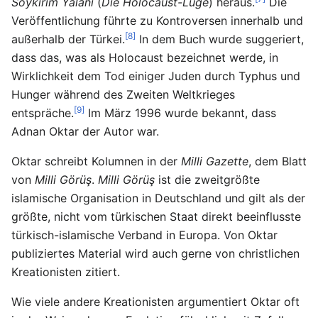
Soykırım Yalanı
(
Die Holocaust-Lüge
) heraus.
Die
Veröffentlichung führte zu Kontroversen innerhalb und
[8]
außerhalb der Türkei.
In dem Buch wurde suggeriert,
dass das, was als Holocaust bezeichnet werde, in
Wirklichkeit dem Tod einiger Juden durch Typhus und
Hunger während des Zweiten Weltkrieges
[9]
entspräche.
Im März 1996 wurde bekannt, dass
Adnan Oktar der Autor war.
Oktar schreibt Kolumnen in der
Milli Gazette
, dem Blatt
von
Milli Görüş
.
Milli Görüş
ist die zweitgrößte
islamische Organisation in Deutschland und gilt als der
größte, nicht vom türkischen Staat direkt beeinflusste
türkisch-islamische Verband in Europa. Von Oktar
publiziertes Material wird auch gerne von christlichen
Kreationisten zitiert.
Wie viele andere Kreationisten argumentiert Oktar oft