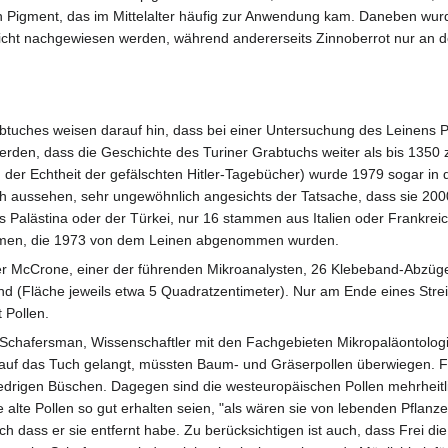
ein Pigment, das im Mittelalter häufig zur Anwendung kam. Daneben wurde
icht nachgewiesen werden, während andererseits Zinnoberrot nur an de
btuches weisen darauf hin, dass bei einer Untersuchung des Leinens P
erden, dass die Geschichte des Turiner Grabtuchs weiter als bis 1350
der Echtheit der gefälschten Hitler-Tagebücher) wurde 1979 sogar in de
sch aussehen, sehr ungewöhnlich angesichts der Tatsache, dass sie 2000
 Palästina oder der Türkei, nur 16 stammen aus Italien oder Frankreic
mmen, die 1973 von dem Leinen abgenommen wurden.
 McCrone, einer der führenden Mikroanalysten, 26 Klebeband-Abzüge von
nd (Fläche jeweils etwa 5 Quadratzentimeter). Nur am Ende eines Streife
 Pollen.
Schafersman, Wissenschaftler mit den Fachgebieten Mikropaläontologi
 auf das Tuch gelangt, müssten Baum- und Gräserpollen überwiegen. F
 niedrigen Büschen. Dagegen sind die westeuropäischen Pollen mehrhei
 alte Pollen so gut erhalten seien, "als wären sie von lebenden Pflanze
h dass er sie entfernt habe. Zu berücksichtigen ist auch, dass Frei di