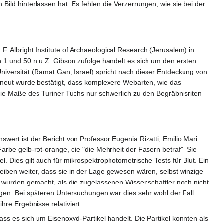
Bild hinterlassen hat. Es fehlen die Verzerrungen, wie sie bei der
F. Albright Institute of Archaeological Research (Jerusalem) in
 1 und 50 n.u.Z. Gibson zufolge handelt es sich um den ersten
niversität (Ramat Gan, Israel) spricht nach dieser Entdeckung von
rneut wurde bestätigt, dass komplexere Webarten, wie das
ie Maße des Turiner Tuchs nur schwerlich zu den Begräbnisriten
wert ist der Bericht von Professor Eugenia Rizatti, Emilio Mari
arbe gelb-rot-orange, die "die Mehrheit der Fasern betraf". Sie
. Dies gilt auch für mikrospektrophotometrische Tests für Blut. Ein
reiben weiter, dass sie in der Lage gewesen wären, selbst winzige
urden gemacht, als die zugelassenen Wissenschaftler noch nicht
en. Bei späteren Untersuchungen war dies sehr wohl der Fall.
re Ergebnisse relativiert.
ass es sich um Eisenoxyd-Partikel handelt. Die Partikel konnten als