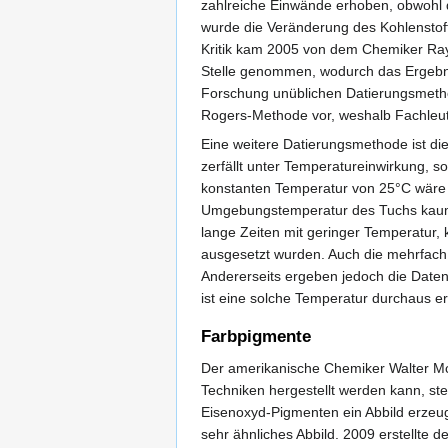
zahlreiche Einwände erhoben, obwohl d
wurde die Veränderung des Kohlenstoff
Kritik kam 2005 von dem Chemiker Ray 
Stelle genommen, wodurch das Ergebnis 
Forschung unüblichen Datierungsmethod
Rogers-Methode vor, weshalb Fachleut
Eine weitere Datierungsmethode ist die
zerfällt unter Temperatureinwirkung, so
konstanten Temperatur von 25°C wäre n
Umgebungstemperatur des Tuchs kaum bek
lange Zeiten mit geringer Temperatur,
ausgesetzt wurden. Auch die mehrfach 
Andererseits ergeben jedoch die Date
ist eine solche Temperatur durchaus e
Farbpigmente
Der amerikanische Chemiker Walter McC
Techniken hergestellt werden kann, ste
Eisenoxyd-Pigmenten ein Abbild erzeug
sehr ähnliches Abbild. 2009 erstellte 