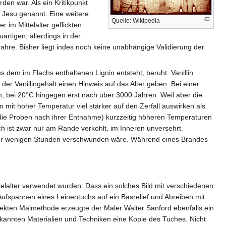
en war. Als ein Kritikpunkt
 Jesu genannt. Eine weitere
Quelle: Wikipedia
im Mittelalter geflickten
artigen, allerdings in der
hre. Bisher liegt indes noch keine unabhängige Validierung der
s dem im Flachs enthaltenen Lignin entsteht, beruht. Vanillin
der Vanillingehalt einen Hinweis auf das Alter geben. Bei einer
, bei 20°C hingegen erst nach über 3000 Jahren. Weil aber die
mit hoher Temperatur viel stärker auf den Zerfall auswirken als
 die Proben nach ihrer Entnahme) kurzzeitig höheren Temperaturen
h ist zwar nur am Rande verkohlt, im Inneren unversehrt.
 nur wenigen Stunden verschwunden wäre. Während eines Brandes
lalter verwendet wurden. Dass ein solches Bild mit verschiedenen
 Aufspannen eines Leinentuchs auf ein Basrelief und Abreiben mit
irekten Malmethode erzeugte der Maler Walter Sanford ebenfalls ein
 bekannten Materialien und Techniken eine Kopie des Tuches. Nicht