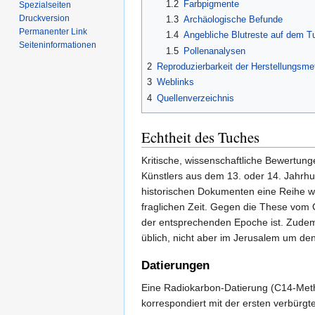
1.2
Farbpigmente
Spezialseiten
Druckversion
1.3
Archäologische Befunde
Permanenter Link
1.4
Angebliche Blutreste auf dem T
Seiten­informationen
1.5
Pollenanalysen
2
Reproduzierbarkeit der Herstellungsm
3
Weblinks
4
Quellenverzeichnis
Echtheit des Tuches
Kritische, wissenschaftliche Bewertu
Künstlers aus dem 13. oder 14. Jahrh
historischen Dokumenten eine Reihe weit
fraglichen Zeit. Gegen die These vom 
der entsprechenden Epoche ist. Zudem i
üblich, nicht aber im Jerusalem um de
Datierungen
Eine Radiokarbon-Datierung (C14-Meth
korrespondiert mit der ersten verbürg