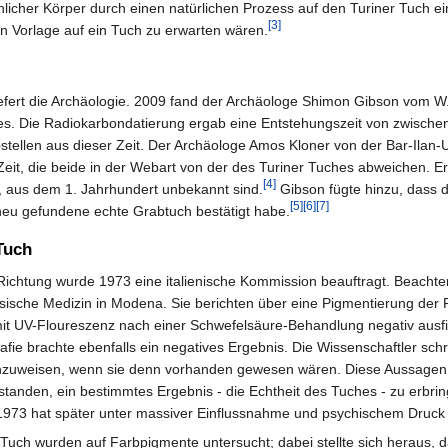
licher Körper durch einen natürlichen Prozess auf den Turiner Tuch ein 
[3]
n Vorlage auf ein Tuch zu erwarten wären.
iefert die Archäologie. 2009 fand der Archäologe Shimon Gibson vom W. 
es. Die Radiokarbondatierung ergab eine Entstehungszeit von zwischen
tellen aus dieser Zeit. Der Archäologe Amos Kloner von der Bar-Ilan-U
Zeit, die beide in der Webart von der des Turiner Tuches abweichen. E
[4]
, aus dem 1. Jahrhundert unbekannt sind.
Gibson fügte hinzu, dass d
[5]
[6]
[7]
neu gefundene echte Grabtuch bestätigt habe.
Tuch
Richtung wurde 1973 eine italienische Kommission beauftragt. Beachtens
nsische Medizin in Modena. Sie berichten über eine Pigmentierung der F
 mit UV-Floureszenz nach einer Schwefelsäure-Behandlung negativ ausfiel
afie brachte ebenfalls ein negatives Ergebnis. Die Wissenschaftler sch
zuweisen, wenn sie denn vorhanden gewesen wären. Diese Aussagen w
nden, ein bestimmtes Ergebnis - die Echtheit des Tuches - zu erbring
1973 hat später unter massiver Einflussnahme und psychischem Druck ih
 Tuch wurden auf Farbpigmente untersucht; dabei stellte sich heraus, d