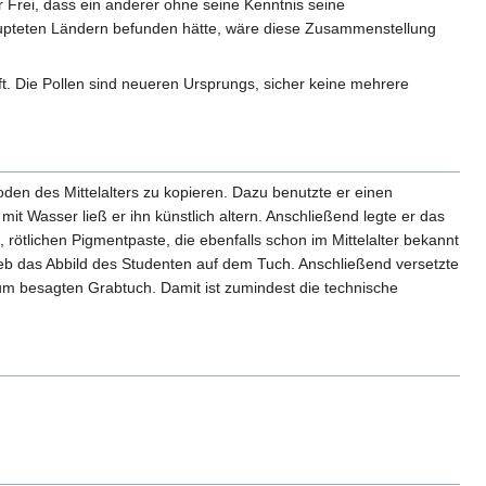
 Frei, dass ein anderer ohne seine Kenntnis seine
haupteten Ländern befunden hätte, wäre diese Zusammenstellung
t. Die Pollen sind neueren Ursprungs, sicher keine mehrere
oden des Mittelalters zu kopieren. Dazu benutzte er einen
it Wasser ließ er ihn künstlich altern. Anschließend legte er das
n, rötlichen Pigmentpaste, die ebenfalls schon im Mittelalter bekannt
ieb das Abbild des Studenten auf dem Tuch. Anschließend versetzte
zum besagten Grabtuch. Damit ist zumindest die technische