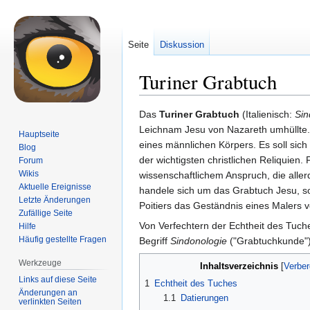
Seite
Diskussion
Turiner Grabtuch
Zur
Zur
Das
Turiner Grabtuch
(Italienisch:
Sin
Navigation
Suche
Leichnam Jesu von Nazareth umhüllte.
Hauptseite
springen
springen
eines männlichen Körpers. Es soll sich
Blog
der wichtigsten christlichen Reliquien
Forum
Wikis
wissenschaftlichem Anspruch, die allerd
Aktuelle Ereignisse
handele sich um das Grabtuch Jesu, so
Letzte Änderungen
Poitiers das Geständnis eines Malers vo
Zufällige Seite
Von Verfechtern der Echtheit des Tuch
Hilfe
Häufig gestellte Fragen
Begriff
Sindonologie
("Grabtuchkunde")
Werkzeuge
Inhaltsverzeichnis
Links auf diese Seite
1
Echtheit des Tuches
Änderungen an
1.1
Datierungen
verlinkten Seiten