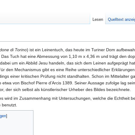
Lesen
Quelltext anze
done di Torino
) ist ein Leinentuch, das heute im Turiner Dom aufbewah
 Das Tuch hat eine Abmessung von 1,10 m x 4,36 m und trägt den dopp
 dabei um ein Abbild Jesu handeln, das sich dem Leinen aufgeprägt hat;
. Für den Mechanismus gibt es eine Reihe unterschiedlicher Erklärungen
ings einer kritischen Prüfung nicht standhalten. Schon im Mittelalter g
 etwa von Bischof Pierre d'Arcis 1389. Seiner Aussage zufolge lag s
r, der sich selbst als künstlerischer Urheber des Bildes bezeichnete.
es wird im Zusammenhang mit Untersuchungen, welche die Echtheit bel
 benutzt.