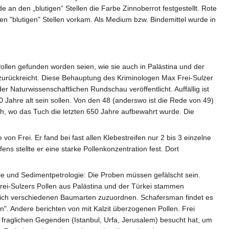
 an den „blutigen“ Stellen die Farbe Zinnoberrot festgestellt. Rote
n "blutigen" Stellen vorkam. Als Medium bzw. Bindemittel wurde in
ollen gefunden worden seien, wie sie auch in Palästina und der
 zurückreicht. Diese Behauptung des Kriminologen Max Frei-Sulzer
r Naturwissenschaftlichen Rundschau veröffentlicht. Auffällig ist
 Jahre alt sein sollen. Von den 48 (anderswo ist die Rede von 49)
h, wo das Tuch die letzten 650 Jahre aufbewahrt wurde. Die
 Frei. Er fand bei fast allen Klebestreifen nur 2 bis 3 einzelne
ns stellte er eine starke Pollenkonzentration fest. Dort
e und Sedimentpetrologie: Die Proben müssen gefälscht sein.
rei-Sulzers Pollen aus Palästina und der Türkei stammen
tlich verschiedenen Baumarten zuzuordnen. Schafersman findet es
n". Andere berichten von mit Kalzit überzogenen Pollen. Frei
e fraglichen Gegenden (Istanbul, Urfa, Jerusalem) besucht hat, um