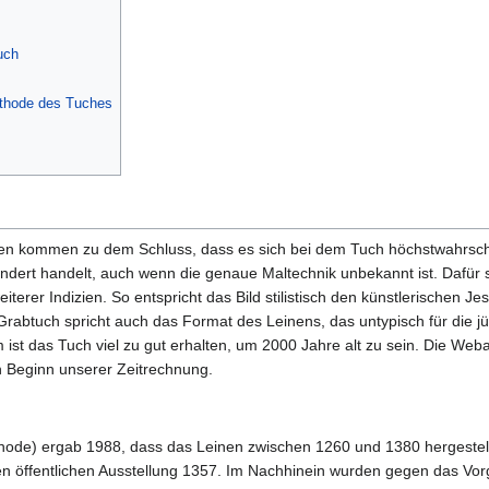
uch
ethode des Tuches
ngen kommen zu dem Schluss, dass es sich bei dem Tuch höchstwahrsc
undert handelt, auch wenn die genaue Maltechnik unbekannt ist. Dafü
erer Indizien. So entspricht das Bild stilistisch den künstlerischen J
Grabtuch spricht auch das Format des Leinens, das untypisch für die j
st das Tuch viel zu gut erhalten, um 2000 Jahre alt zu sein. Die Webar
n Beginn unserer Zeitrechnung.
ode) ergab 1988, dass das Leinen zwischen 1260 und 1380 hergestell
ten öffentlichen Ausstellung 1357. Im Nachhinein wurden gegen das Vo