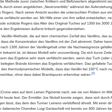
ie Methode zuvor zwischen Kritikern und Befürwortern abgestimmt word
s durch einen angeblichen „Neutronenblitz“ während der Auferstehung
Rogers. Nach seiner Ansicht wurden die untersuchten Proben aus einer 
verfälscht worden sei. Mit Hilfe einer von ihm selbst entwickelten, neu
e schätzte Rogers das Alter des Original-Tuches auf 1300 bis 3000 Ja
e den Ergebnissen äußerst kritisch gegenüberstehen.
 Vanillin-Methode, die auf dem chemischen Zerfall des Vanillins, das au
 dass die Konzentration des Vanillins mit der Zeit abnimmt. Daher kann 
ach 1300 Jahren der Vanillingehalt unter die Nachweisgrenze gefallen
annt ist, ist dieses Modell sehr unzuverlässig. Da sich kurze Zeiten 
 kann das Ergebnis sehr stark verfälscht werden, wenn das Tuch (oder
belegten Brände könnten das Ergebnis verfälschten. Das gefaltete Tuc
n des thermodynamischen Modells, dass das Vanillin bei 150°C nach
[2]
rreichbar, ohne dass dabei Brandspuren erkennbar wären.
rone wies auf dem Leinen Pigmente nach, wie sie von Malern im Mitte
ht heute fest. Der Ermittler Joe Nickell konnte zeigen, dass sich durch
en lässt, das dem des Turiner Leinens verblüffend ähnelt. Mit einer d
der italienische Chemiker Luigi Garlaschelli mit bereits vor 800 Jahren