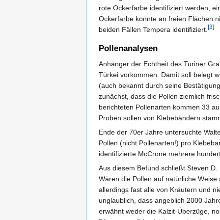
rote Ockerfarbe identifiziert werden, 
Ockerfarbe konnte an freien Flächen n
[3]
beiden Fällen Tempera identifiziert.
Pollenanalysen
Anhänger der Echtheit des Turiner Gra
Türkei vorkommen. Damit soll belegt w
(auch bekannt durch seine Bestätigung 
zunächst, dass die Pollen ziemlich fri
berichteten Pollenarten kommen 33 aus
Proben sollen von Klebebändern sta
Ende der 70er Jahre untersuchte Walter
Pollen (nicht Pollenarten!) pro Klebeba
identifizierte McCrone mehrere hundert
Aus diesem Befund schließt Steven D. 
Wären die Pollen auf natürliche Weise
allerdings fast alle von Kräutern und
unglaublich, dass angeblich 2000 Jahre
erwähnt weder die Kalzit-Überzüge, noc