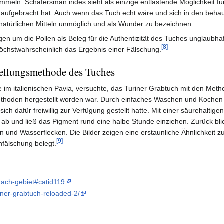
meln. Schafersman indes sieht als einzige entlastende Möglichkeit für
er aufgebracht hat. Auch wenn das Tuch echt wäre und sich in den be
natürlichen Mitteln unmöglich und als Wunder zu bezeichnen.
 um die Pollen als Beleg für die Authentizität des Tuches unglaubhaf
[8]
höchstwahrscheinlich das Ergebnis einer Fälschung.
tellungsmethode des Tuches
ie im italienischen Pavia, versuchte, das Turiner Grabtuch mit den Meth
 Methoden hergestellt worden war. Durch einfaches Waschen und Kochen m
ich dafür freiwillig zur Verfügung gestellt hatte. Mit einer säurehaltige
n ab und ließ das Pigment rund eine halbe Stunde einziehen. Zurück bl
n und Wasserflecken. Die Bilder zeigen eine erstaunliche Ähnlichkeit 
[9]
hfälschung belegt.
nach-gebiet#catid119
iner-grabtuch-reloaded-2/