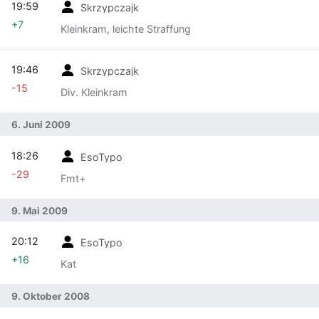
19:59
Skrzypczajk
+7
Kleinkram, leichte Straffung
19:46
Skrzypczajk
-15
Div. Kleinkram
6. Juni 2009
18:26
EsoTypo
-29
Fmt+
9. Mai 2009
20:12
EsoTypo
+16
Kat
9. Oktober 2008