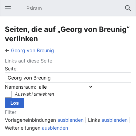
Psiram
Hauptmenü öffnen
Suc
Seiten, die auf „Georg von Breunig“
verlinken
←
Georg von Breunig
Links auf diese Seite
Seite:
Namensraum:
Auswahl umkehren
Filter
Vorlageneinbindungen
ausblenden
| Links
ausblenden
|
Weiterleitungen
ausblenden