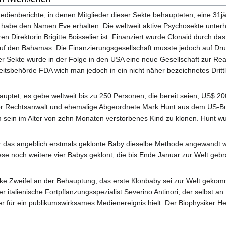
ienberichte, in denen Mitglieder dieser Sekte behaupteten, eine 31jä
d habe den Namen Eve erhalten. Die weltweit aktive Psychosekte unter
 Direktorin Brigitte Boisselier ist. Finanziert wurde Clonaid durch d
auf den Bahamas. Die Finanzierungsgesellschaft musste jedoch auf D
Sekte wurde in der Folge in den USA eine neue Gesellschaft zur Real
itsbehörde FDA wich man jedoch in ein nicht näher bezeichnetes Drit
auptet, es gebe weltweit bis zu 250 Personen, die bereit seien, US$ 2
r Rechtsanwalt und ehemalige Abgeordnete Mark Hunt aus dem US-Bun
 sein im Alter von zehn Monaten verstorbenes Kind zu klonen. Hunt wu
r das angeblich erstmals geklonte Baby dieselbe Methode angewandt 
e noch weitere vier Babys geklont, die bis Ende Januar zur Welt gebra
e Zweifel an der Behauptung, das erste Klonbaby sei zur Welt gekomme
 italienische Fortpflanzungsspezialist Severino Antinori, der selbst an 
für ein publikumswirksames Medienereignis hielt. Der Biophysiker Henr