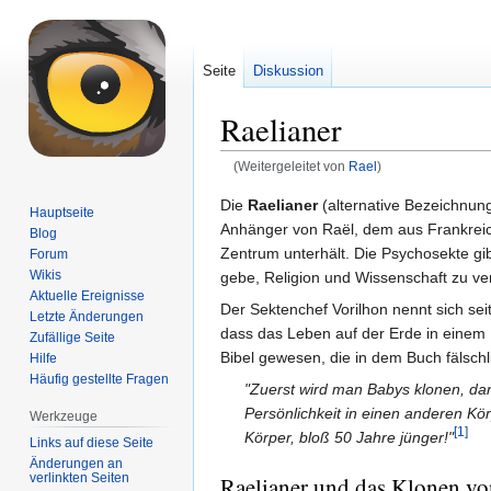
Seite
Diskussion
Raelianer
(Weitergeleitet von
Rael
)
Zur
Zur
Die
Raelianer
(alternative Bezeichnun
Hauptseite
Navigation
Suche
Anhänger von Raël, dem aus Frankreic
Blog
springen
springen
Zentrum unterhält. Die Psychosekte gib
Forum
Wikis
gebe, Religion und Wissenschaft zu ve
Aktuelle Ereignisse
Der Sektenchef Vorilhon nennt sich sei
Letzte Änderungen
dass das Leben auf der Erde in einem
Zufällige Seite
Bibel gewesen, die in dem Buch fälschl
Hilfe
Häufig gestellte Fragen
"Zuerst wird man Babys klonen, dan
Persönlichkeit in einen anderen K
Werkzeuge
[1]
Körper, bloß 50 Jahre jünger!"
Links auf diese Seite
Änderungen an
verlinkten Seiten
Raelianer und das Klonen v