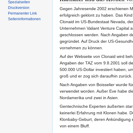
Spezialseiten
Druckversion
Gegen Jahresende 2002 erschienen Med
Permanenter Link
erfolgreich geklont zu haben. Das Kin
Seiten­informationen
Clonaid im US-Bundestaat Nevada, deren
Unternehmen Valiant Venture Capital 
geschlossen werden. Nach Angaben der 
gegründet. Auf Druck der US-Gesundhe
vornehmen zu können.
Auf der Webseite von Clonaid wird beh
Angaben der TAZ vom 9.8.2001 soll de
500.000 US-Dollar investiert haben, um
groß und er zog sich daraufhin zurück.
Nach Angaben von Boisselier wurde fü
verwendet worden. Außer Eve habe dies
Nordamerika und zwei in Asien.
Gentechnische Experten äußerten stark
keinerlei Erfahrung mit Klonen habe. Der
Klonbaby-Geburt, deren Ankündigung er 
von einem Bluff.