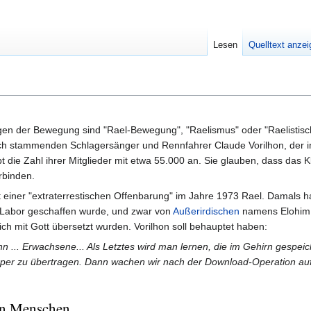
Lesen
Quelltext anze
gen der Bewegung sind "Rael-Bewegung", "Raelismus" oder "Raelistisch
h stammenden Schlagersänger und Rennfahrer Claude Vorilhon, der in
t die Zahl ihrer Mitglieder mit etwa 55.000 an. Sie glauben, dass das K
rbinden.
t einer "extraterrestischen Offenbarung" im Jahre 1973 Rael. Damals ha
 Labor geschaffen wurde, und zwar von
Außerirdischen
namens Elohim. 
ich mit Gott übersetzt wurden. Vorilhon soll behauptet haben:
n ... Erwachsene... Als Letztes wird man lernen, die im Gehirn gespei
örper zu übertragen. Dann wachen wir nach der Download-Operation a
on Menschen