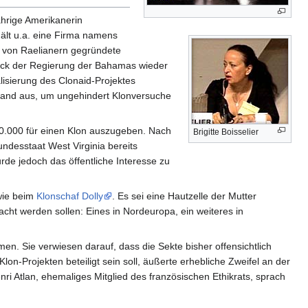
hrige Amerikanerin
hält u.a. eine Firma namens
as von Raelianern gegründete
ruck der Regierung der Bahamas wieder
isierung des Clonaid-Projektes
tland aus, um ungehindert Klonversuche
00.000 für einen Klon auszugeben. Nach
Brigitte Boisselier
desstaat West Virginia bereits
rde jedoch das öffentliche Interesse zu
wie beim
Klonschaf Dolly
. Es sei eine Hautzelle der Mutter
cht werden sollen: Eines in Nordeuropa, ein weiteres in
n. Sie verwiesen darauf, dass die Sekte bisher offensichtlich
Klon-Projekten beteiligt sein soll, äußerte erhebliche Zweifel an der
i Atlan, ehemaliges Mitglied des französischen Ethikrats, sprach